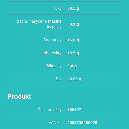
Tuky
<0,5 g
z toho nasycené mastné
<0,1 g
kyseliny
Sacharidy
16,0 g
z toho cukry
15,5 g
Bílkoviny
0,4 g
Sůl
<0,03 g
Produkt
Číslo položky
109127
EAN ks
4003735480075