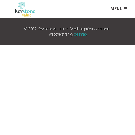
MENU ☰
© 2022 Keystone Value s.r.o. Všechna práva vyhrazena.
Webové stránky
od imao