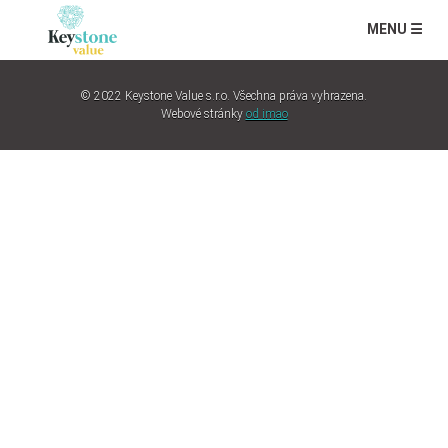
MENU ☰
© 2022 Keystone Value s.r.o. Všechna práva vyhrazena.
Webové stránky
od imao