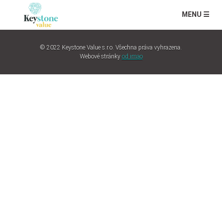
MENU ☰
© 2022 Keystone Value s.r.o. Všechna práva vyhrazena.
Webové stránky
od imao