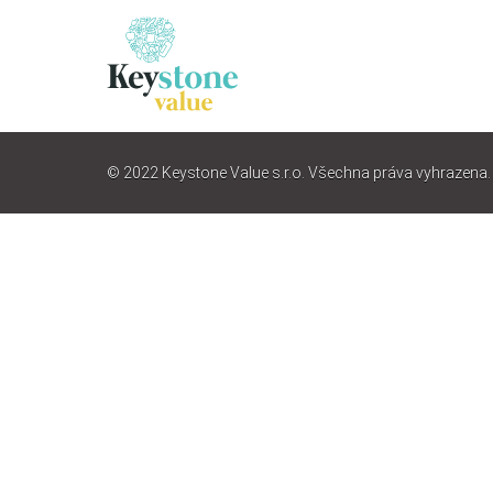
© 2022 Keystone Value s.r.o. Všechna práva vyhrazena.