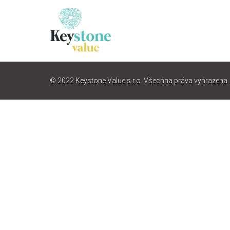
© 2022 Keystone Value s.r.o. Všechna práva vyhrazena.