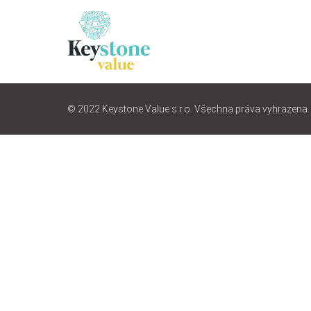
© 2022 Keystone Value s.r.o. Všechna práva vyhrazena.