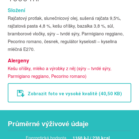
Složení
Rajčatový protlak, slunečnicový olej, sušená rajčata 9,5%,
rajčatová pasta 4,8 %, kešu oříšky, bazalka 3,8 %, sůl,
bramborové vločky, sýry – tvrdé sýry, Parmigiano reggiano,
Pecorino romano, česnek, regulátor kyselosti – kyselina
mléčná E270.
Alergeny
Kešu oříšky, mléko a výrobky z něj (sýry – tvrdé sýry,
Parmigiano reggiano, Pecorino romano)
Zobrazit foto ve vysoké kvalitě (40,50 KB)
Průměrné výživové údaje
Energetická hodnota
1168 kJ / 238 kcal