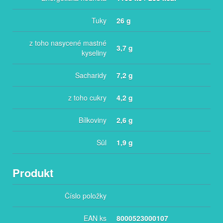
Tuky
26 g
z toho nasycené mastné
3,7 g
kyseliny
Sacharidy
7,2 g
z toho cukry
4,2 g
Bílkoviny
2,6 g
Sůl
1,9 g
Produkt
Číslo položky
EAN ks
8000523000107