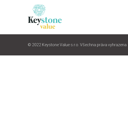
© 2022 Keystone Value s.r.o. Všechna práva vyhrazena.