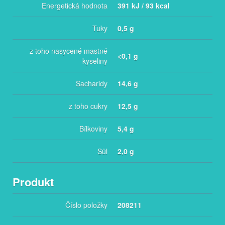
Energetická hodnota
391 kJ / 93 kcal
Tuky
0,5 g
z toho nasycené mastné
<0,1 g
kyseliny
Sacharidy
14,6 g
z toho cukry
12,5 g
Bílkoviny
5,4 g
Sůl
2,0 g
Produkt
Číslo položky
208211