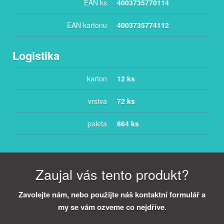
EAN ks
4003735770114
EAN kartonu
4003735774112
Logistika
karton
12 ks
vrstva
72 ks
paleta
864 ks
Zaujal vás tento produkt?
Zavolejte nám, nebo použijte náš kontaktní formulář a
my se vám ozveme co nejdříve.