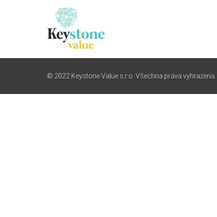
© 2022 Keystone Value s.r.o. Všechna práva vyhrazena.