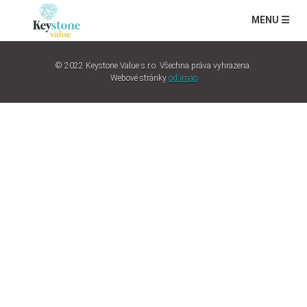
MENU ☰
© 2022 Keystone Value s.r.o. Všechna práva vyhrazena.
Webové stránky
od imao