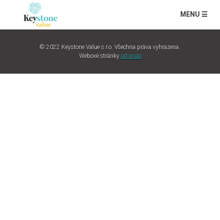
MENU ☰
© 2022 Keystone Value s.r.o. Všechna práva vyhrazena.
Webové stránky
od imao