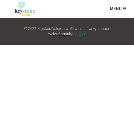
MENU ☰
© 2022 Keystone Value s.r.o. Všechna práva vyhrazena.
Webové stránky
od imao