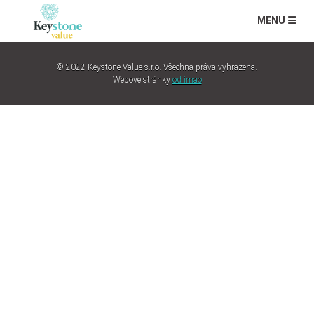
MENU ☰
© 2022 Keystone Value s.r.o. Všechna práva vyhrazena.
Webové stránky
od imao