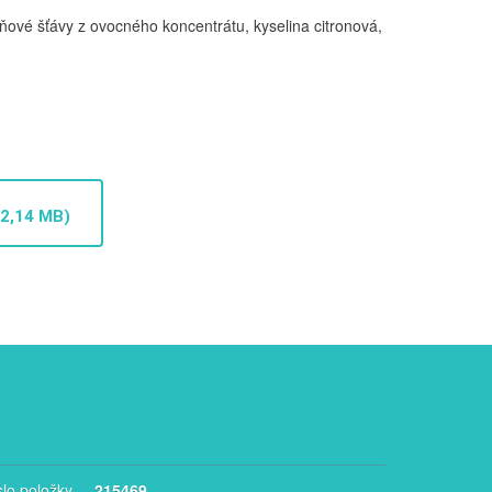
šňové šťávy z ovocného koncentrátu, kyselina citronová,
(2,14 MB)
slo položky
215469