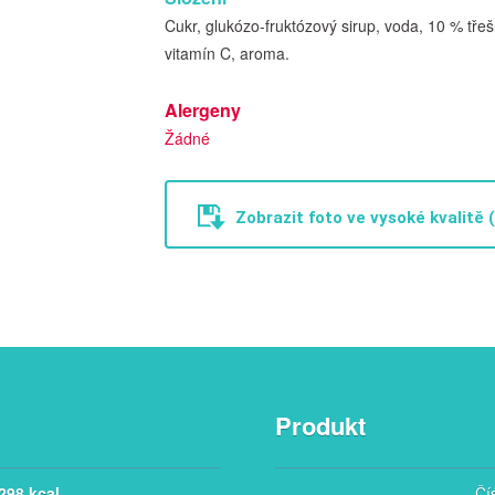
Cukr, glukózo-fruktózový sirup, voda, 10 % tře
vitamín C, aroma.
Alergeny
Žádné
Zobrazit foto ve vysoké kvalitě 
Produkt
 298 kcal
Čí