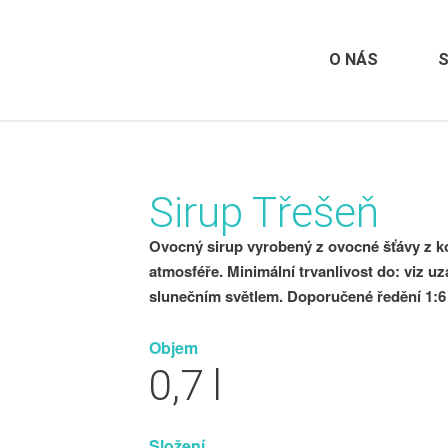
O NÁS
Sirup Třešeň
Ovocný sirup vyrobený z ovocné šťávy z k
atmosféře. Minimální trvanlivost do: viz u
slunečním světlem. Doporučené ředění 1:6
Objem
0,7 l
Složení