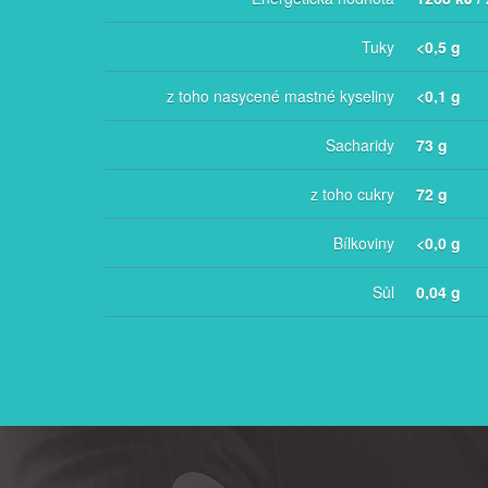
Tuky
<0,5 g
z toho nasycené mastné kyseliny
<0,1 g
Sacharidy
73 g
z toho cukry
72 g
Bílkoviny
<0,0 g
Sůl
0,04 g