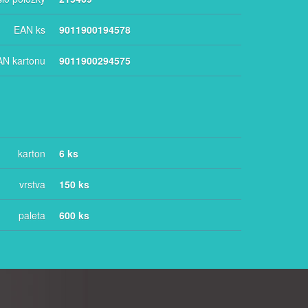
EAN ks
9011900194578
AN kartonu
9011900294575
karton
6 ks
vrstva
150 ks
paleta
600 ks