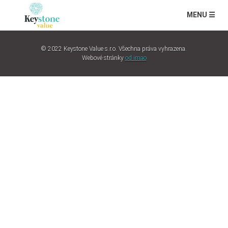
MENU ☰
© 2022 Keystone Value s.r.o. Všechna práva vyhrazena.
Webové stránky
od imao