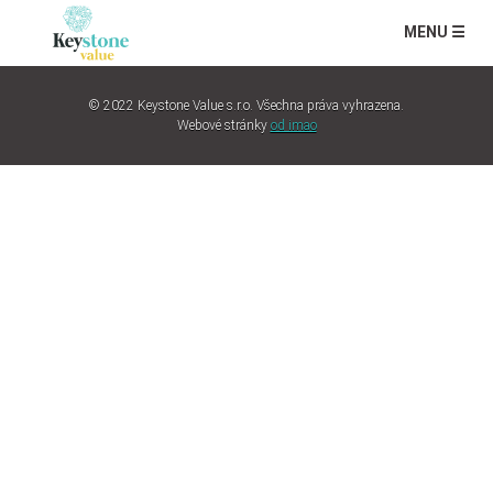
MENU ☰
© 2022 Keystone Value s.r.o. Všechna práva vyhrazena.
Webové stránky
od imao