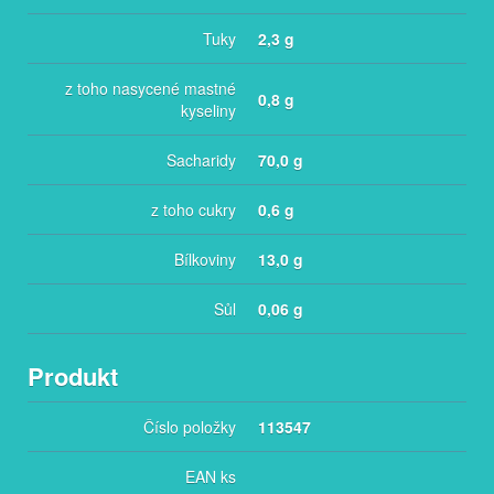
Tuky
2,3 g
z toho nasycené mastné
0,8 g
kyseliny
Sacharidy
70,0 g
z toho cukry
0,6 g
Bílkoviny
13,0 g
Sůl
0,06 g
Produkt
Číslo položky
113547
EAN ks