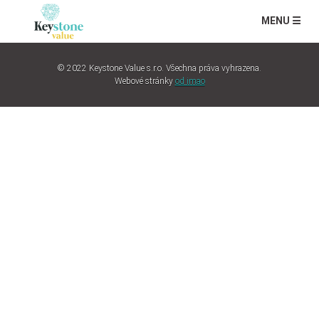
MENU ☰
© 2022 Keystone Value s.r.o. Všechna práva vyhrazena.
Webové stránky
od imao