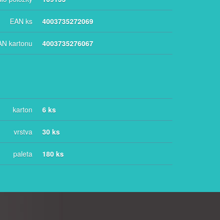
EAN ks
4003735272069
AN kartonu
4003735276067
karton
6 ks
vrstva
30 ks
paleta
180 ks