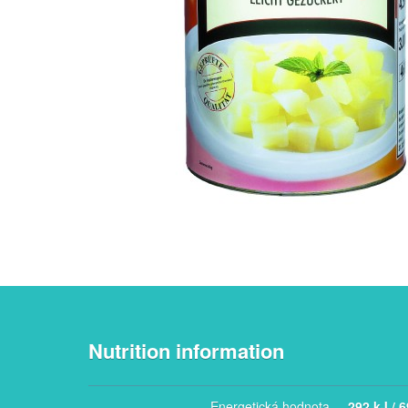
Nutrition information
Energetická hodnota
292 kJ / 6