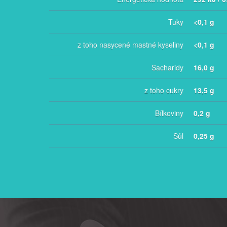
Tuky
<0,1 g
z toho nasycené mastné kyseliny
<0,1 g
Sacharidy
16,0 g
z toho cukry
13,5 g
Bílkoviny
0,2 g
Sůl
0,25 g