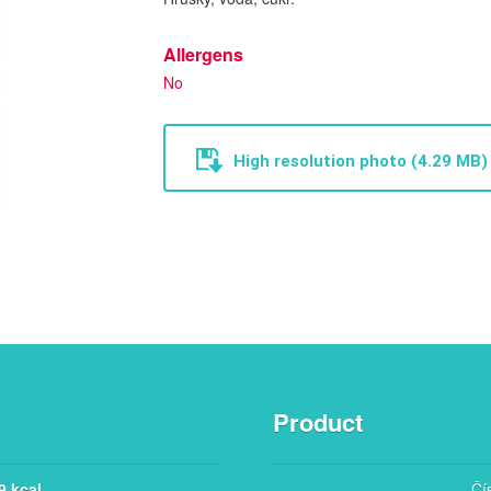
Allergens
No
High resolution photo (4.29 MB)
Product
9 kcal
Čí