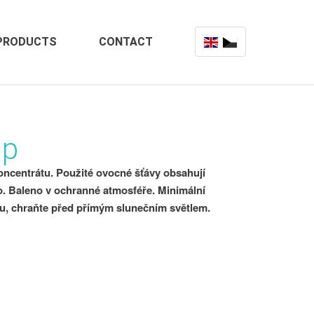
PRODUCTS
CONTACT
up
oncentrátu. Použité ovocné šťávy obsahují
no. Baleno v ochranné atmosféře. Minimální
chu, chraňte před přímým slunečním světlem.