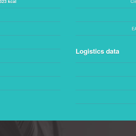
 323 kcal
Čí
E
Logistics data