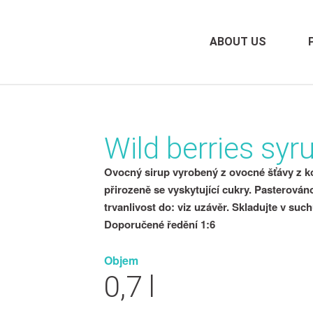
ABOUT US
Wild berries syr
Ovocný sirup vyrobený z ovocné šťávy z k
přirozeně se vyskytující cukry. Pasterová
trvanlivost do: viz uzávěr. Skladujte v su
Doporučené ředění 1:6
Objem
0,7 l