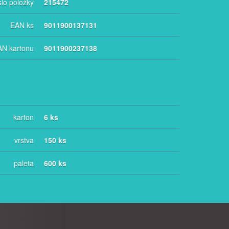
slo položky
215472
EAN ks
9011900137131
AN kartonu
9011900237138
karton
6 ks
vrstva
150 ks
paleta
600 ks