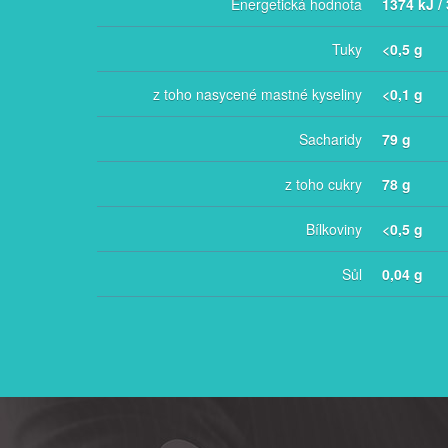
Energetická hodnota
1374 kJ /
Tuky
<0,5 g
z toho nasycené mastné kyseliny
<0,1 g
Sacharidy
79 g
z toho cukry
78 g
Bílkoviny
<0,5 g
Sůl
0,04 g